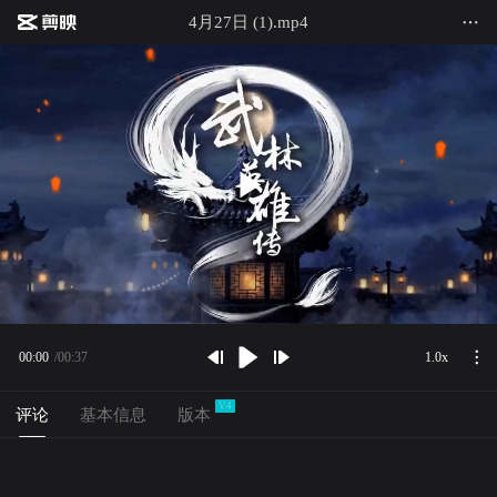
4月27日 (1).mp4
00:00
/
00:37
1.0x
00:00
00:37
V
4
下拉即可刷新
评论
基本信息
版本