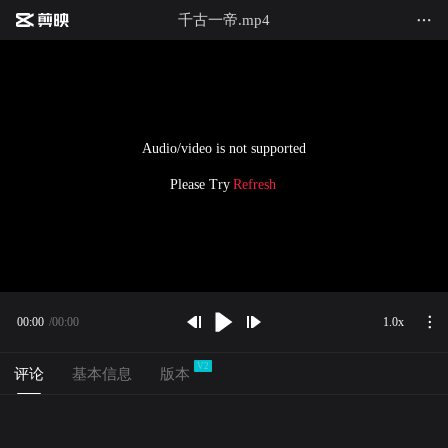
千古一帝.mp4
Audio/video is not supported
Please Try
Refresh
00:00
/
00:00
1.0x
00:00
00:00
V
2
下拉即可刷新
评论
基本信息
版本