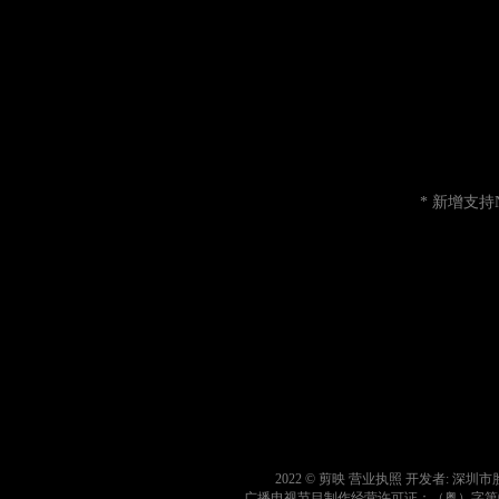
* 新增支持
2022 © 剪映
营业执照
开发者: 深圳
广播电视节目制作经营许可证：（粤）字第02