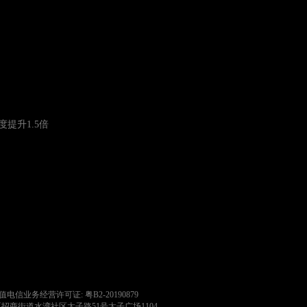
度提升1.5倍
值电信业务经营许可证: 粤B2-20190879
区招商街道水湾社区太子路51号太子广场1104