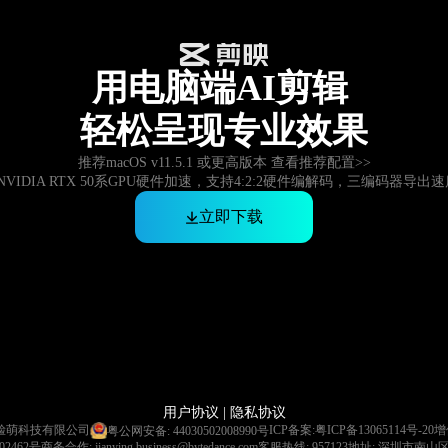
用电脑端AI剪辑
轻松呈现专业效果
推荐macOS v11.5.1 或更高版本
查看推荐配置
>>
NVIDIA RTX 50系GPU硬件加速，支持4:2:2硬件编解码，三编码器导出速
立即下载
用户协议 |
隐私协议
市脸萌科技有限公司
ICP备案:
粤ICP备13065114号-20
增
粤公网安备: 44030502008990号
462号
商务合作: jianying.business@bytedance.com
客服热线: 957123
地址: 深圳市南山