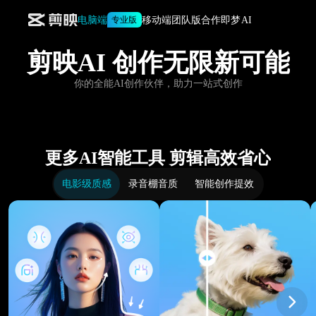
电脑端
移动端
团队版合作
即梦AI
专业版
剪映AI
创作无限新可能
AI文字成片
营销成片
AI音乐
你的全能AI创作伙伴，助力一站式创作
更多AI智能工具 剪辑高效省心
电影级质感
录音棚音质
智能创作提效